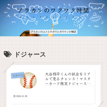
アラカンのワクワク時間
アラカンのユメとキボウとボウケンの物語
ドジャース
大谷翔平くんの試合をリア
スポーツ
ルで見るチャンス！マスタ
ーカード限定ドジャース
MLB東京チケットをローソ
ンチケットで購入する方法
2024.11.30