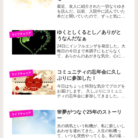
最近、友人に紹介された一切なりゆき
を読んだ。以前、入院中に読んでいた
本だと聞いていたので、ずっと気にな
っていた一冊だった。読みながら感じ
たのは、樹木希林 の言葉の不思議な
軽やかさだった。「こう生きるべき」
ゆくとしくるとし／ありがと
ライフキャリア
という力みがなく、思い通りになら
うなんだなぁ
な...
24日にインフルエンザを発症した。大
晦日の今日まで本調子にもどらなく
て、あらかんのあがきな気分。心に思
う半分も行動に移せなくて、ちょっと
残念な気持ちと、それでも、温かい部
屋で家族と年末年始を迎えることがで
コミュニティの忘年会に久し
ライフキャリア
きる幸せをかみしめる気持ちがいった
ぶりに参加した！
り...
今日はちょっと特別な気分でブログを
お届けします。 久しぶりにコミュニ
ティの忘年会に参加してきました。
そして…素敵な出会いがあったんで
す！数年前までは、よくこのコミュニ
ティの勉強会やその後の懇親会にも顔
🌸夢がつなぐ25年のストーリ
ライフキャリア
を出していたんですが、最近は忙しい
ー
を理...
夫の病気という転機が、私に新しいし
あわせを連れてきた。人生の転機っ
て、いつも突然やってくる。私の場合