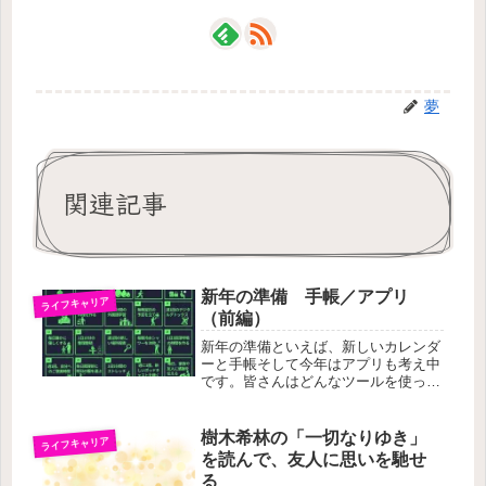
夢
関連記事
新年の準備 手帳／アプリ
ライフキャリア
（前編）
新年の準備といえば、新しいカレンダ
ーと手帳そして今年はアプリも考え中
です。皆さんはどんなツールを使って
いるのかな？私は、マネジメント業務
に仕事が変わってから、上司の手帳を
真似しました。蔭山手帳 縦マスの時
樹木希林の「一切なりゆき」
ライフキャリア
間管理がわかりやすく、とても気にい
を読んで、友人に思いを馳せ
っ...
る