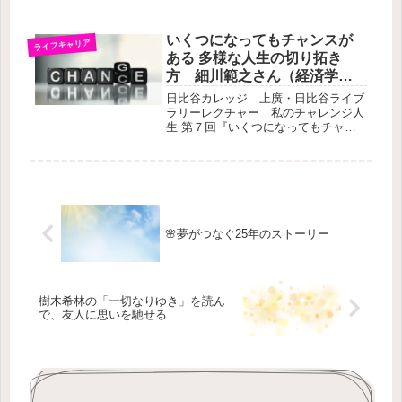
は、夫の病気がきっかけだった。その
日から、働き方も、生き方も、少しず
つ変わっていった。今思えば、あれが
いくつになってもチャンスが
ライフキャリア
私の“幸運のはじまり”だったのかもし
ある 多様な人生の切り拓き
れ...
方 細川範之さん（経済学
者）の講座を聞いてきた
日比谷カレッジ 上廣・日比谷ライブ
ラリーレクチャー 私のチャレンジ人
生 第７回『いくつになってもチャン
スがある 多様な人生の切り拓き方』
というテーマで細川範之さんによる講
演を聞いてきました。多様性を活かし
た生き方やキャリア形成についての実
践...
🌸夢がつなぐ25年のストーリー
樹木希林の「一切なりゆき」を読ん
で、友人に思いを馳せる